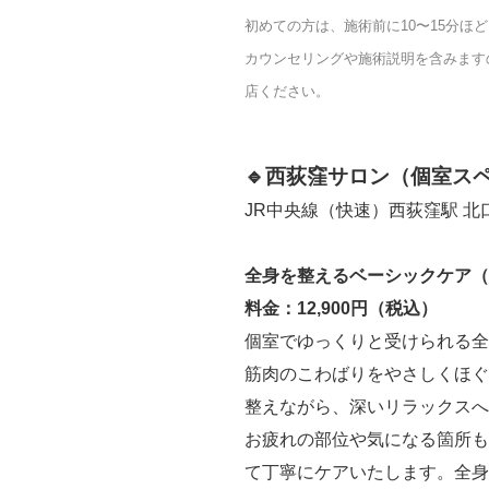
初めての方は、施術前に10〜15分ほ
カウンセリングや施術説明を含みます
店ください。
🔹西荻窪サロン（個室ス
JR中央線（快速）西荻窪駅 北口
全身を整えるベーシックケア（
料金：12,900円（税込）
個室でゆっくりと受けられる全
筋肉のこわばりをやさしくほぐ
整えながら、深いリラックスへ
お疲れの部位や気になる箇所も
て丁寧にケアいたします。
全身